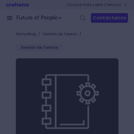
Conoce más sobre Crehana
Contáctanos
/
/
Home Blog
Gestión de Talento
Gestión de Talento
Formulario DC-4: Qué es y Cómo Cumplir con la No