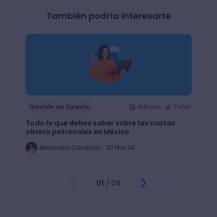
También podría interesarte
Gestión de Talento
Articulo
7 min.
Gesti
Todo lo que debes saber sobre las cuotas
Lean 
obrero patronales en México
trans
Alexandra Carranza - 20 Mar 24
Al
01
/ 09