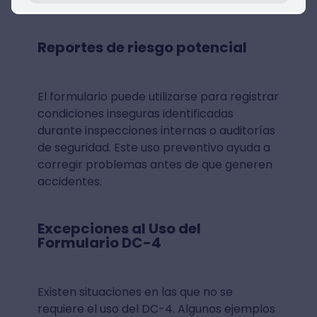
o instalaciones.
Reportes de riesgo potencial
El formulario puede utilizarse para registrar
condiciones inseguras identificadas
durante inspecciones internas o auditorías
de seguridad. Este uso preventivo ayuda a
corregir problemas antes de que generen
accidentes.
Excepciones al Uso del
Formulario DC-4
Existen situaciones en las que no se
requiere el uso del DC-4. Algunos ejemplos