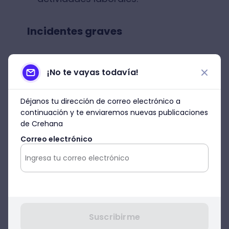
Incidentes graves
Aunque no todos los incidentes resultan en
¡No te vayas todavía!
lesiones, aquellos considerados graves
también requieren la documentación a
Déjanos tu dirección de correo electrónico a
través del DC-4. Por ejemplo:
continuación y te enviaremos nuevas publicaciones
de Crehana
Correo electrónico
Caídas desde alturas que no
causan daño inmediato pero
evidencian un riesgo significativo.
Fugas de sustancias químicas
peligrosas.
Suscribirme
Fallas estructurales en maquinaria