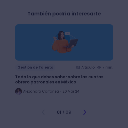
También podría interesarte
Gestión de Talento
Articulo
7 min.
Gesti
Todo lo que debes saber sobre las cuotas
Lean 
obrero patronales en México
trans
Alexandra Carranza - 20 Mar 24
Al
01
/ 09