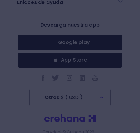
Enlaces de ayuda
Descarga nuestra app
Google play
App Store
Otros
$
(
USD
)
Todos los derechos reservados