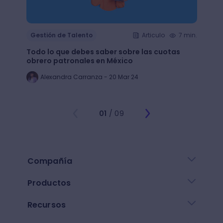
Gestión de Talento
Articulo
7 min.
Gesti
Todo lo que debes saber sobre las cuotas
Lean 
obrero patronales en México
trans
Alexandra Carranza - 20 Mar 24
Al
01
/ 09
Compañía
Productos
Recursos