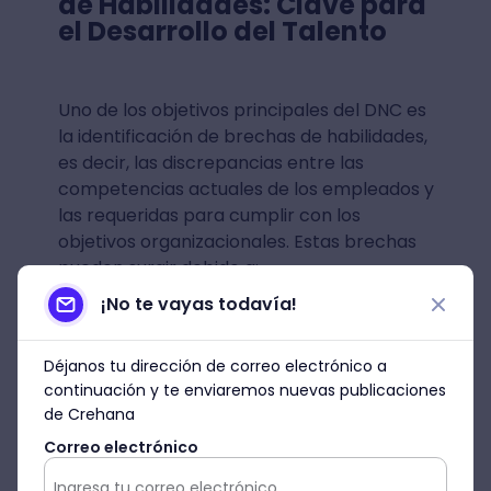
de Habilidades: Clave para
el Desarrollo del Talento
Uno de los objetivos principales del DNC es
la identificación de brechas de habilidades,
es decir, las discrepancias entre las
competencias actuales de los empleados y
las requeridas para cumplir con los
objetivos organizacionales. Estas brechas
pueden surgir debido a:
¡No te vayas todavía!
Déjanos tu dirección de correo electrónico a
Cambios tecnológicos que exigen
nuevas habilidades.
continuación y te enviaremos nuevas publicaciones
de Crehana
La evolución de los procesos
Correo electrónico
internos o externos.