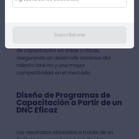
La necesidad de preparar al
personal para roles más complejos
o estratégicos.
Suscribirme
Al identificar estas brechas, el DNC permite
a las organizaciones focalizar sus esfuerzos
de capacitación en áreas críticas,
asegurando un desarrollo continuo del
talento interno y una mayor
competitividad en el mercado.
Diseño de Programas de
Capacitación a Partir de un
DNC Eficaz
Los resultados obtenidos a través de un