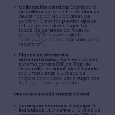
Calibración asistida:
Dashboard
de calibración muestra distribución
de ratings por equipo antes de
publicar. Gerentes pueden ajustar
ratings para evitar sesgos (ej:
todos los gerentes califican su
equipo 9/10—sistema alerta
"distribución no realista, considera
recalibrar").
Planes de desarrollo
automatizados:
Post-evaluación,
sistema genera PDF de "Plan de
Desarrollo Individual" identificando
top 3 fortalezas y 3 áreas de
mejora con action items sugeridos.
Manager revisa y aprueba.
OKRs con cascada organizacional:
Jerarquía empresa → equipo →
individual:
CEO define 3-5 OKRs de
empresa (ej: "Incrementar ARR de