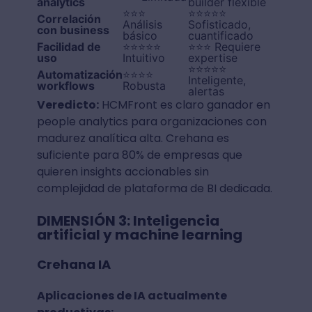
analytics
builder flexible
⭐⭐⭐
⭐⭐⭐⭐⭐
Correlación
Análisis
Sofisticado,
con business
básico
cuantificado
Facilidad de
⭐⭐⭐⭐⭐
⭐⭐⭐ Requiere
uso
Intuitivo
expertise
⭐⭐⭐⭐⭐
Automatización
⭐⭐⭐⭐
Inteligente,
workflows
Robusta
alertas
Veredicto:
HCMFront es claro ganador en
people analytics para organizaciones con
madurez analítica alta. Crehana es
suficiente para 80% de empresas que
quieren insights accionables sin
complejidad de plataforma de BI dedicada.
DIMENSIÓN 3: Inteligencia
artificial y machine learning
Crehana IA
Aplicaciones de IA actualmente