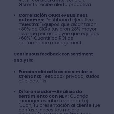
Gerente recibe alerta proactiva.
Correlación OKRs↔Business
outcomes:
Dashboard ejecutivo
muestra: "Equipos que alcanzaron
>80% de OKRs tuvieron 28% mayor
revenue per employee que equipos
<60%." Cuantifica ROI de
performance management.
Continuous feedback con sentiment
analysis:
Funcionalidad básica similar a
Crehana:
Feedback privado, kudos
públicos, 1:1s.
Diferenciador—Análisis de
sentimiento con NLP:
Cuando
manager escribe feedback (ej:
"Juan, tu presentación al cliente fue
confusa, necesitas mejorar