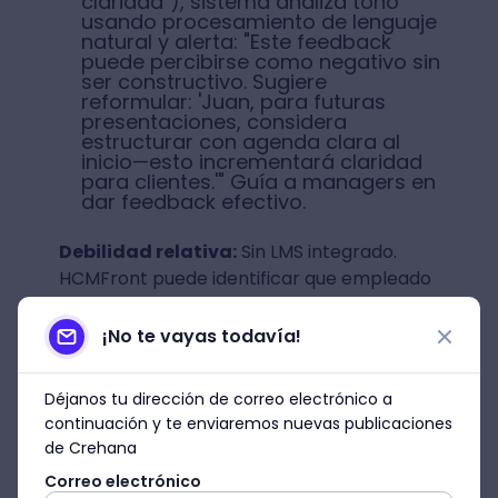
claridad"), sistema analiza tono
usando procesamiento de lenguaje
natural y alerta: "Este feedback
puede percibirse como negativo sin
ser constructivo. Sugiere
reformular: 'Juan, para futuras
presentaciones, considera
estructurar con agenda clara al
inicio—esto incrementará claridad
para clientes.'" Guía a managers en
dar feedback efectivo.
Debilidad relativa:
Sin LMS integrado.
HCMFront puede identificar que empleado
necesita desarrollar competencia X, pero
no tiene catálogo de cursos para
¡No te vayas todavía!
recomendar automáticamente. Empresas
deben integrar con LMS externo (LinkedIn
Déjanos tu dirección de correo electrónico a
Learning, Coursera, Udemy Business)
continuación y te enviaremos nuevas publicaciones
manualmente. El closed-loop de desarrollo
de Crehana
no es nativo.
Correo electrónico