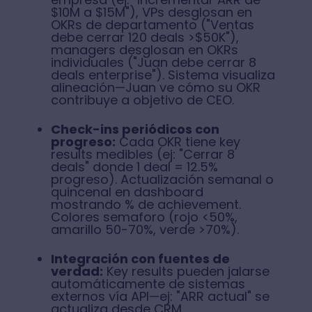
$10M a $15M"), VPs desglosan en
OKRs de departamento ("Ventas
debe cerrar 120 deals >$50K"),
managers desglosan en OKRs
individuales ("Juan debe cerrar 8
deals enterprise"). Sistema visualiza
alineación—Juan ve cómo su OKR
contribuye a objetivo de CEO.
Check-ins periódicos con
progreso:
Cada OKR tiene key
results medibles (ej: "Cerrar 8
deals" donde 1 deal = 12.5%
progreso). Actualización semanal o
quincenal en dashboard
mostrando % de achievement.
Colores semaforo (rojo <50%,
amarillo 50-70%, verde >70%).
Integración con fuentes de
verdad:
Key results pueden jalarse
automáticamente de sistemas
externos vía API—ej: "ARR actual" se
actualiza desde CRM