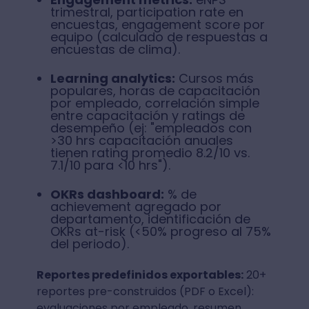
trimestral, participation rate en
encuestas, engagement score por
equipo (calculado de respuestas a
encuestas de clima).
Learning analytics:
Cursos más
populares, horas de capacitación
por empleado, correlación simple
entre capacitación y ratings de
desempeño (ej: "empleados con
>30 hrs capacitación anuales
tienen rating promedio 8.2/10 vs.
7.1/10 para <10 hrs").
OKRs dashboard:
% de
achievement agregado por
departamento, identificación de
OKRs at-risk (<50% progreso al 75%
del periodo).
Reportes predefinidos exportables:
20+
reportes pre-construidos (PDF o Excel):
evaluaciones por empleado, resumen