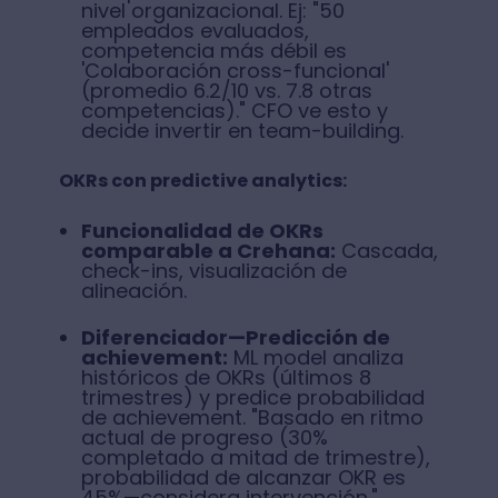
nivel organizacional. Ej: "50
empleados evaluados,
competencia más débil es
'Colaboración cross-funcional'
(promedio 6.2/10 vs. 7.8 otras
competencias)." CFO ve esto y
decide invertir en team-building.
OKRs con predictive analytics:
Funcionalidad de OKRs
comparable a Crehana:
Cascada,
check-ins, visualización de
alineación.
Diferenciador—Predicción de
achievement:
ML model analiza
históricos de OKRs (últimos 8
trimestres) y predice probabilidad
de achievement. "Basado en ritmo
actual de progreso (30%
completado a mitad de trimestre),
probabilidad de alcanzar OKR es
45%—considera intervención."