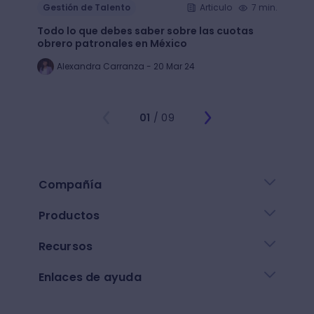
Gestión de Talento
Articulo
7 min.
Gesti
Todo lo que debes saber sobre las cuotas
Lean 
obrero patronales en México
trans
Alexandra Carranza - 20 Mar 24
Al
01
/ 09
Compañía
Productos
Recursos
Enlaces de ayuda