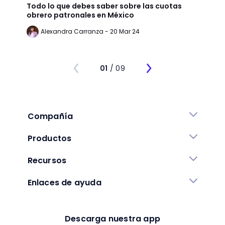
Todo lo que debes saber sobre las cuotas
Lean 
obrero patronales en México
trans
Alexandra Carranza - 20 Mar 24
Al
01
/ 09
Compañía
Productos
Recursos
Enlaces de ayuda
Descarga nuestra app