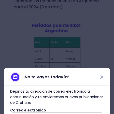
Estos son los feriados puente en Argentina
para el 2024 (3 en total):
¡No te vayas todavía!
Fines de semana largos en 2024
Déjanos tu dirección de correo electrónico a
en Argentina
continuación y te enviaremos nuevas publicaciones
de Crehana
Desde el 30 de diciembre de 2023
Correo electrónico
al 1 de enero de 2024
: fin de