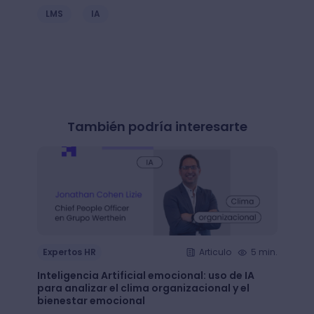
LMS
IA
También podría interesarte
Expertos HR
Articulo
5 min.
Exper
Inteligencia Artificial emocional: uso de IA
Cali 
para analizar el clima organizacional y el
es sos
bienestar emocional
puedan