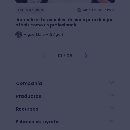
Estilo de Vida
Articulo
7 min.
Estil
¡Aprende estas simples técnicas para dibujar
¿Qué 
a lápiz como un profesional!
crear
Miguel Mejia - 12 Ago 21
Jo
01
/ 09
Compañía
Productos
Recursos
Enlaces de ayuda