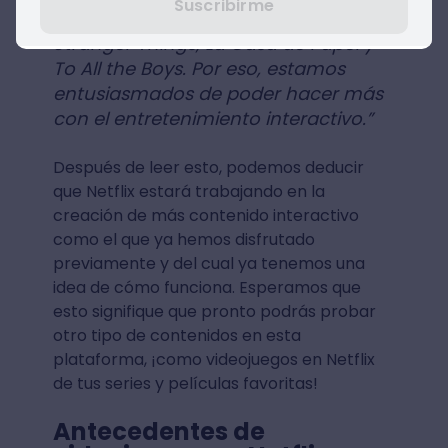
Suscribirme
You v. Wild, o juegos basados ​​en
Stranger Things, La Casa de Papel y
To All the Boys. Por eso, estamos
entusiasmados de poder hacer más
con el entretenimiento interactivo.”
Después de leer esto, podemos deducir
que Netflix estará trabajando en la
creación de más contenido interactivo
como el que ya hemos disfrutado
previamente y del cual ya tenemos una
idea de cómo funciona. Esperamos que
esto signifique que pronto podrás probar
otro tipo de contenidos en esta
plataforma, ¡como videojuegos en Netflix
de tus series y películas favoritas!
Antecedentes de