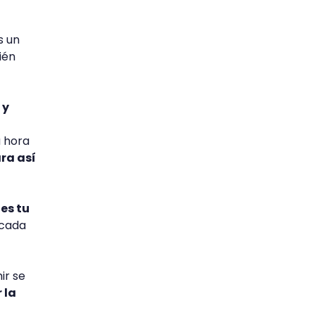
s un
ién
 y
a hora
ara así
es tu
 cada
ir se
 la