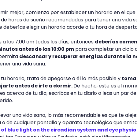
ir mejor, comienza por establecer un horario en el que 
ro de horas de sueño recomendadas para tener una vida s
ue deberías elegir un horario acorde a tu hora de despert
s a las 7:00 am todos los días, entonces
deberías comen
inutos antes de las 10:00 pm
para completar un ciclo 
 permita
descansar y recuperar energías durante la 
tener una vida sana.
tu horario, trata de apegarse a él lo más posible y
toma
jarte antes de irte a dormir.
De hecho, este es el mom
 acerca de tu día, escribas en tu diario o leas un par de
erido.
llevar una vida sana, lo más recomendable es que te aleje
a o de cualquier pantalla y aparato tecnológico que emita 
 of blue light on the circadian system and eye physi