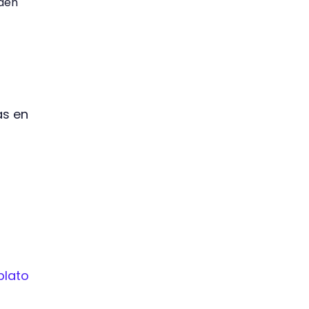
eden
as en
plato