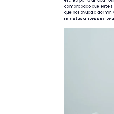
escrito por Gianluca Tos
comprobado que
este t
que nos ayuda a dormir. A
minutos antes de irte a