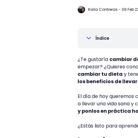
Karla Contreras
-
09 Feb 2
Índice
¿Te gustaría
cambiar de
empezar? ¿Quieres cono
cambiar tu dieta
y tene
los beneficios de lleva
El día de hoy queremos 
a llevar una vida sana y
y ponlos en práctica 
¿Estás listo para apren