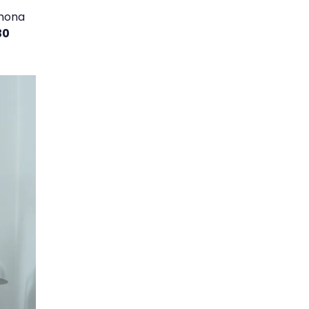
rmona
30