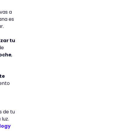
vas a
ana es
ar.
zar tu
de
noche
,
te
ento
s de tu
luz.
ology