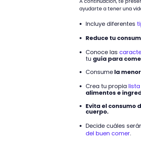
A continuación, te pres
ayudarte a tener una vid
Incluye diferentes
t
Reduce tu consumo
Conoce las
caracte
tu
guía para come
Consume
la menor
Crea tu propia
list
alimentos e ingred
Evita el consumo d
cuerpo.
Decide cuáles serán
del buen comer
.