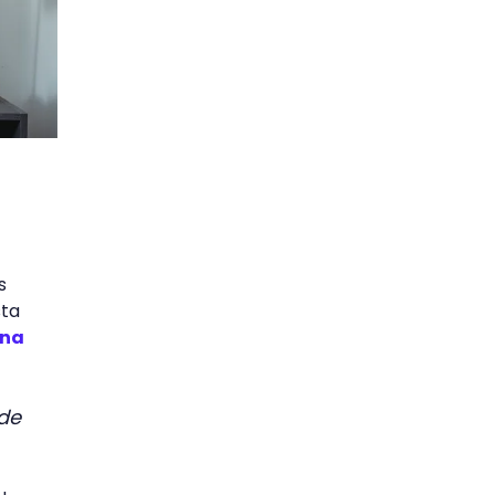
s
sta
una
 de