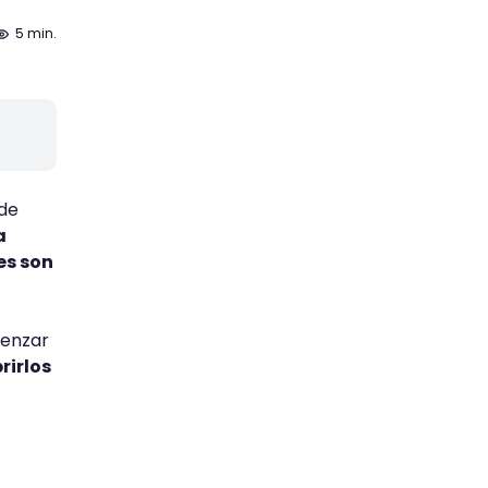
5 min.
de
a
es son
menzar
irlos