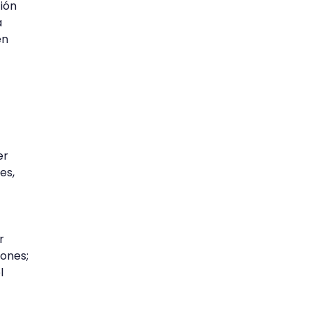
ión
a
en
er
es,
r
iones;
l