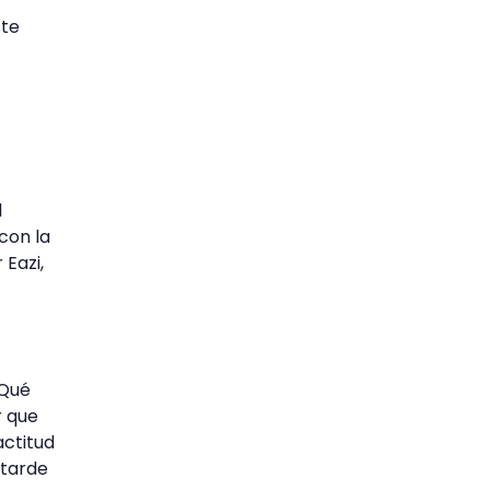
ste
l
con la
 Eazi,
“Qué
r que
ctitud
 tarde