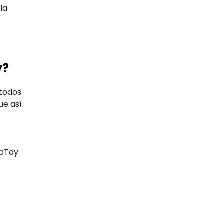
 la
y?
 todos
ue así
coToy