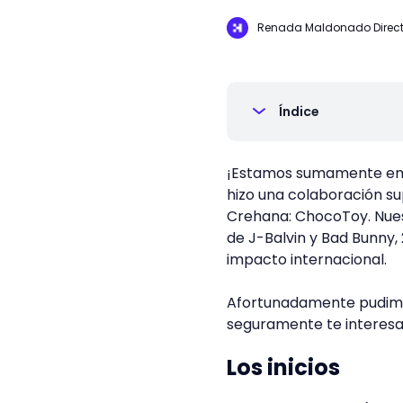
Renada Maldonado Direct
Índice
¡Estamos sumamente emo
hizo una colaboración s
Crehana: ChocoToy. Nues
de J-Balvin y Bad Bunny,
impacto internacional.
Afortunadamente pudimos
seguramente te interesa
Los inicios