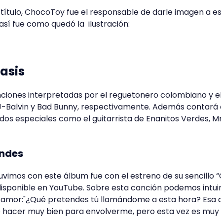
título, ChocoToy fue el responsable de darle imagen a e
D, así fue como quedó la ilustración:
Oasis
nciones interpretadas por el reguetonero colombiano y e
J-Balvin y Bad Bunny, respectivamente. Además contará 
dos especiales como el guitarrista de Enanitos Verdes, Mr
endes
uvimos con este álbum fue con el estreno de su sencillo 
disponible en YouTube. Sobre esta canción podemos intui
samor:"¿Qué pretendes tú llamándome a esta hora? Esa a
é hacer muy bien para envolverme, pero esta vez es muy