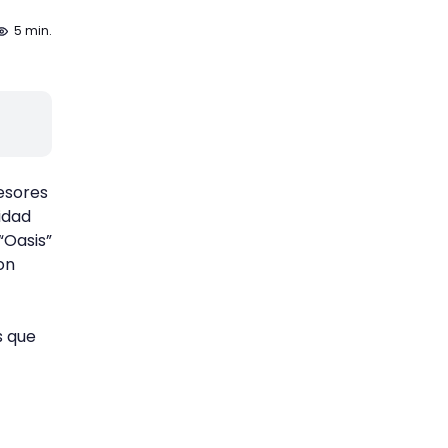
5 min.
esores
idad
“Oasis”
on
s que