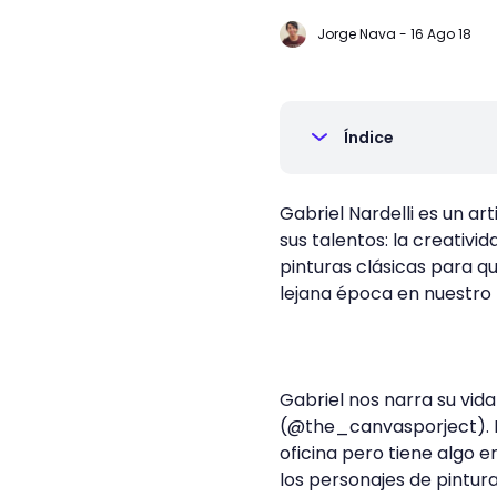
Jorge Nava
-
16 Ago 18
Índice
Gabriel Nardelli es un a
sus talentos: la creativid
pinturas clásicas para q
lejana época en nuestro
Gabriel nos narra su vid
(@the_canvasporject). Po
oficina pero tiene algo 
los personajes de pintura