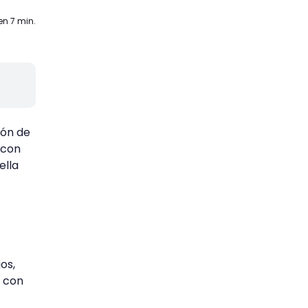
en 7 min.
ión de
s con
ella
os,
s con