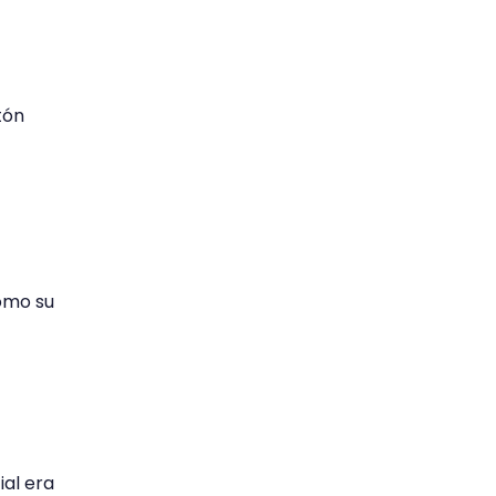
tón
omo su
ial era