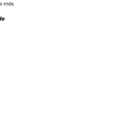
ue más
de