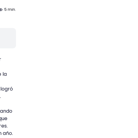
5 min.
r
 la
 logró
.
tando
 que
res.
 año.