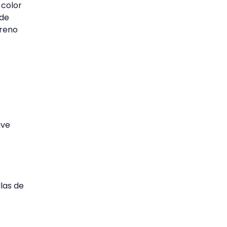
 color
 de
treno
ave
las de