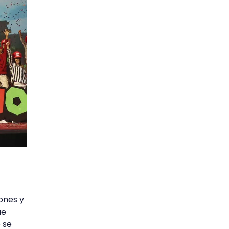
ones y
ue
 se