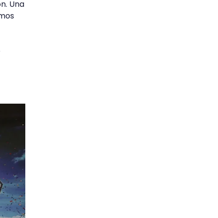
ón. Una
emos
e