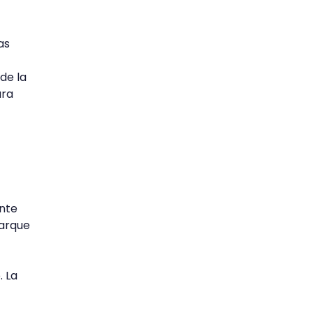
as
de la
ara
nte
parque
. La