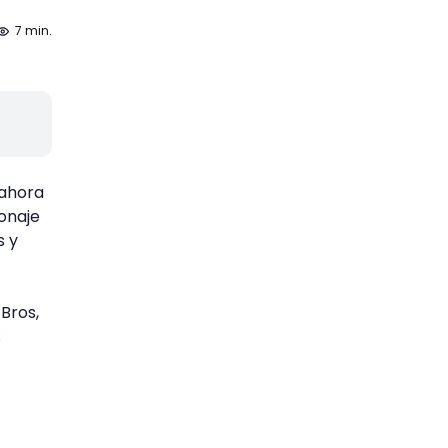
7 min.
 ahora
onaje
s y
Bros,
s