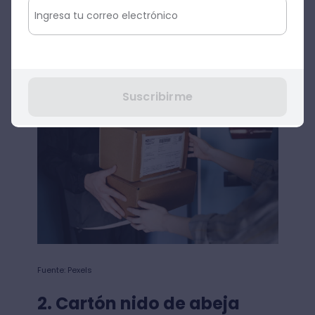
proceso de reciclaje del cartón. Para
almacenes y fábricas industriales que
producen grandes cantidades de cartones,
el uso de una empacadora de cartón
puede ayudar a ahorrar tiempo y espacio.
Suscribirme
Fuente: Pexels
2. Cartón nido de abeja