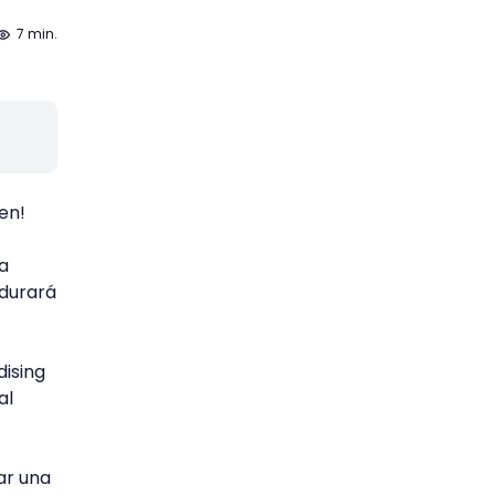
7 min.
cen!
la
rdurará
dising
al
ar una