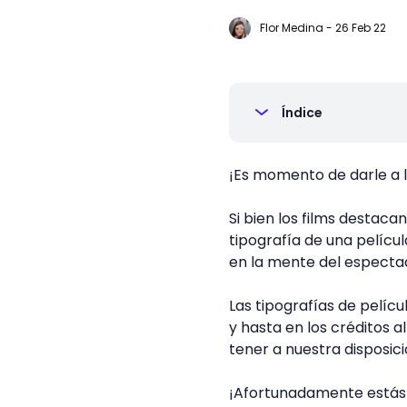
Flor Medina
-
26 Feb 22
Índice
¡Es momento de darle a 
Si bien los films destaca
tipografía de una pelícu
en la mente del especta
Las tipografías de pelíc
y hasta en los créditos a
tener a nuestra disposic
¡Afortunadamente estás e