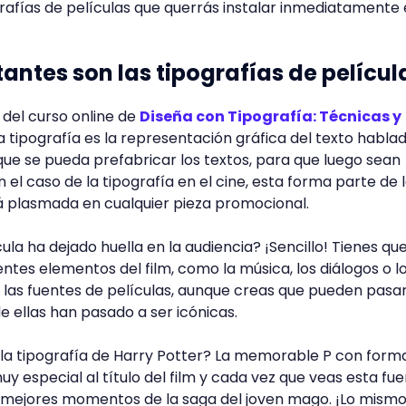
grafías de películas que querrás instalar inmediatamente 
antes son las tipografías de películ
del curso online de
Diseña con Tipografía: Técnicas y
la tipografía es la representación gráfica del texto habla
que se pueda prefabricar los textos, para que luego sean
el caso de la tipografía en el cine, esta forma parte de l
rá plasmada en cualquier pieza promocional.
la ha dejado huella en la audiencia? ¡Sencillo! Tienes que
rentes elementos del film, como la música, los diálogos o l
e las fuentes de películas, aunque creas que pueden pasa
 ellas han pasado a ser icónicas.
 la tipografía de Harry Potter? La memorable P con form
y especial al título del film y cada vez que veas esta fu
s mejores momentos de la saga del joven mago. ¡Lo mism