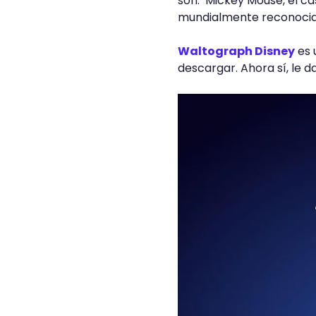
son: Mickey Mouse, el cas
mundialmente reconocid
Waltograph Disney
es 
descargar. Ahora sí, le 