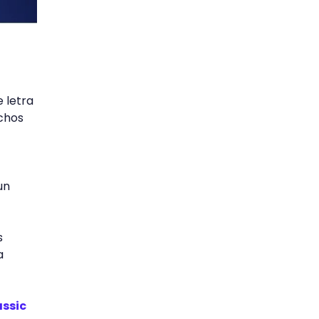
e letra
uchos
un
s
a
assic