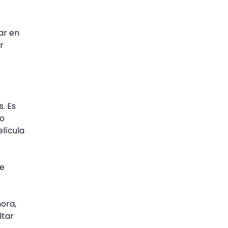
ar en
r
. Es
to
elícula
de
hora,
ltar