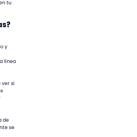
en tu
as?
do y
a línea
 ver si
os
r
a de
ente se
o