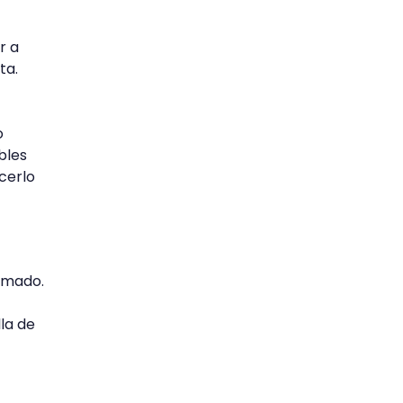
r a
ta.
o
bles
cerlo
nimado.
la de