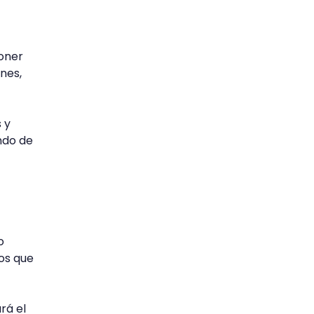
oner
ones,
 y
ndo de
o
os que
rá el