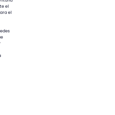
ventana
te el
ara el
uedes
ue
?
a