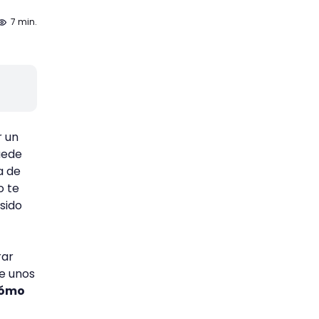
7 min.
 un
uede
a de
o te
sido
rar
ne unos
cómo