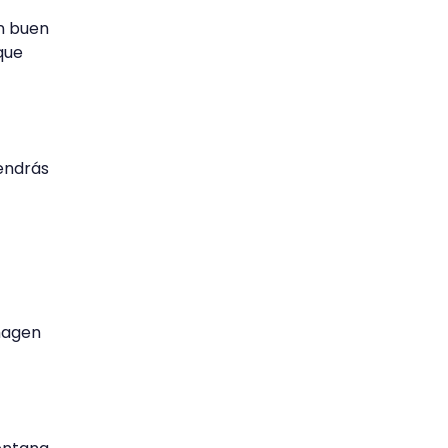
Un buen
que
endrás
imagen