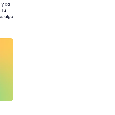
 y da
 su
es algo