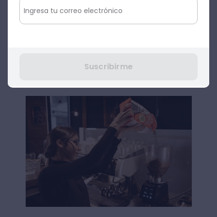
será el flujo de agua.
Para lograr esta técnica del barismo con
éxito, tendrás que aprender a calibrar el
molino de la máquina espresso. Asimismo,
Suscribirme
la configuración de molienda dependerá
del clima, la edad del café tostado y más.