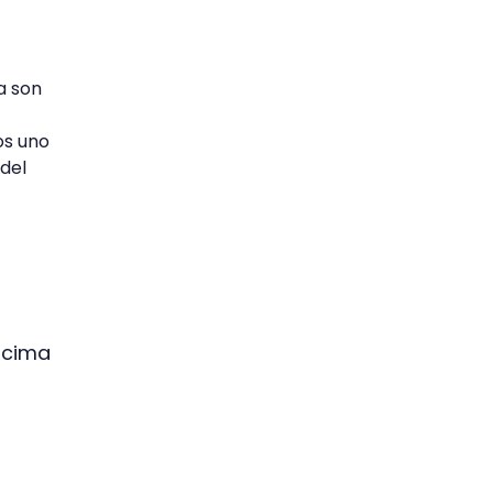
a son
os uno
 del
ncima