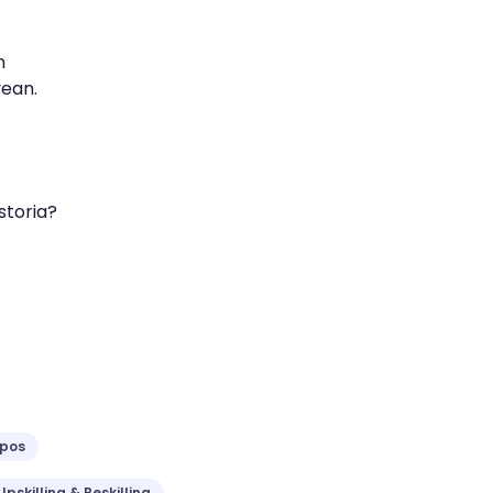
n
vean.
storia?
ipos
Upskilling & Reskilling