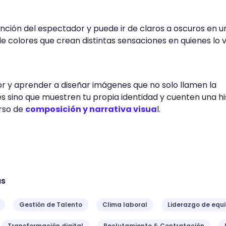
ención del espectador y puede ir de claros a oscuros en u
de colores que crean distintas sensaciones en quienes lo 
or y aprender a diseñar imágenes que no solo llamen la
es sino que muestren tu propia identidad y cuenten una hi
urso de
composición y narrativa visua
l.
as
Gestión de Talento
Clima laboral
Liderazgo de equ
Transformación digital
Reclutamiento & Contratación