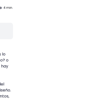
4 min.
 lo
ño? o
 hay
del
iseño.
ntos,