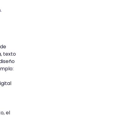
.
 de
, texto
diseño
emplo:
gital
o, el