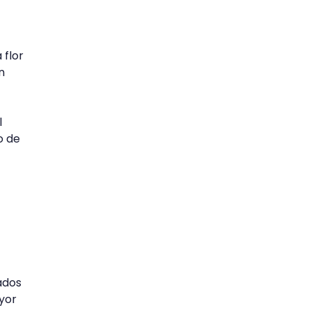
 flor
n
l
o de
ados
yor