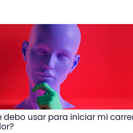
para iniciar mi carrera como animador?
 debo usar para iniciar mi carre
or?