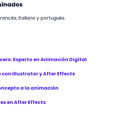
minados
francés, italiano y portugués.
 cero: Experto en Animación Digital
on Illustrator y After Effects
concepto a la animación
s en After Effects