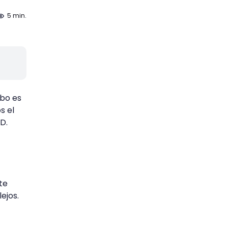
5 min.
mbo es
s el
D.
te
ejos.