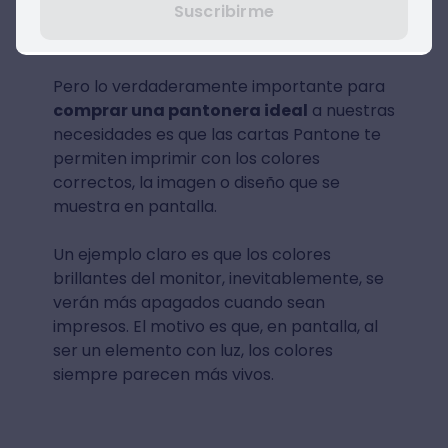
Suscribirme
Pero lo verdaderamente importante para
comprar una pantonera ideal
a nuestras
necesidades es que las cartas Pantone te
permiten imprimir con los colores
correctos, la imagen o diseño que se
muestra en pantalla.
Un ejemplo claro es que los colores
brillantes del monitor, inevitablemente, se
verán más apagados cuando sean
impresos. El motivo es que, en pantalla, al
ser un elemento con luz, los colores
siempre parecen más vivos.