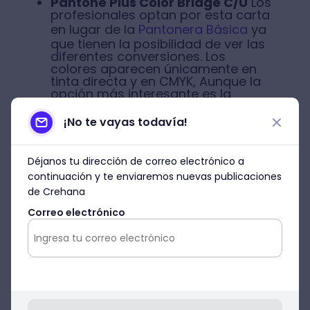
Pantone Plus Color Bridge C/U
Los
profesionales optan por esta carta
en lugar de la
Pantonera Básica
ya
que tienen la posibilidad de ver las
diferentes conversiones. Los
colores aparecen únicamente en
tinta directa y en CMYK, Aunque la
opción más interesante es la
conversión a colores luz (RGB y
HTML) para todos aquellos que su
¡No te vayas todavía!
trabajo está centrado en pantallas.
Déjanos tu dirección de correo electrónico a
continuación y te enviaremos nuevas publicaciones
de Crehana
Pantone CMYK
Este sólo contiene
colores CMYK con su fórmula para
Correo electrónico
llegar al tono. Recuerda que no
vienen colores Pantone como el
Pantone Bridge que si te da las
equivalencias. Es ideal para
diseñadores e imprentas que
trabajan con este sistema y vienen
en presentación Coated y
Uncoated.