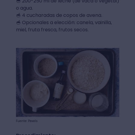
🥣 200-250 ml de leche (de vaca o vegetal)
o agua.
🥣 4 cucharadas de copos de avena.
🥣 Opcionales a elección: canela, vainilla,
miel, fruta fresca, frutos secos.
Fuente: Pexels