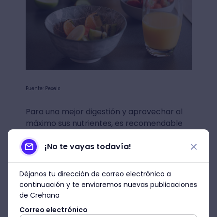
Fuente: Pexels
Para una mejor digestión y aprovechar al
máximo sus nutrientes, es recomendable
aprender a combinarlas entre sí según su
¡No te vayas todavía!
categoría:
Dulces:
banana, durazno, higo, pasas,
Déjanos tu dirección de correo electrónico a
sandía.
continuación y te enviaremos nuevas publicaciones
de Crehana
Semidulces:
mango, manzana, pera, uvas
Correo electrónico
rojas.