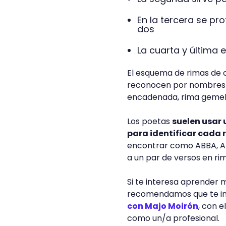
En la tercera se pr
dos
La cuarta y última 
El esquema de rimas de 
reconocen por nombres p
encadenada, rima gemela
Los poetas
suelen usar 
para identificar cada 
encontrar como ABBA, AB
a un par de versos en ri
Si te interesa aprender m
recomendamos que te in
con Majo Moirón
, con e
como un/a profesional.