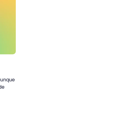
 aunque
de