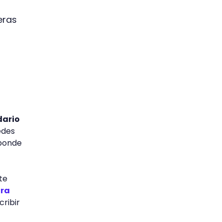
eras
dario
edes
sponde
te
ura
cribir