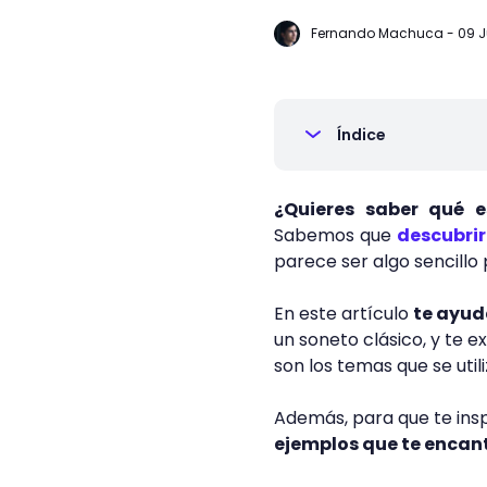
Fernando Machuca
-
09 J
Índice
¿Quieres saber qué e
Sabemos que
descubrir
parece ser algo sencillo 
En este artículo
te ayud
un soneto clásico, y te 
son los temas que se utili
Además, para que te insp
ejemplos que te encan