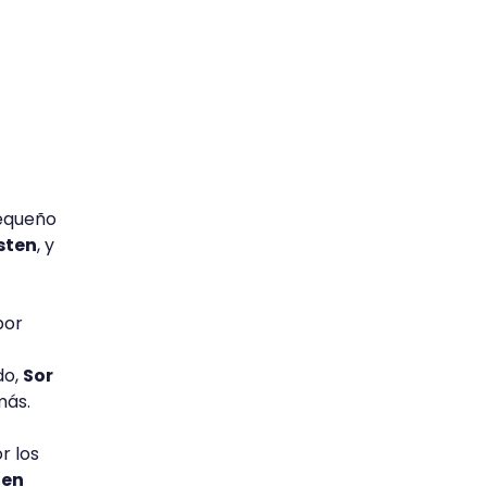
pequeño
sten
, y
por
do,
Sor
más.
r los
 en