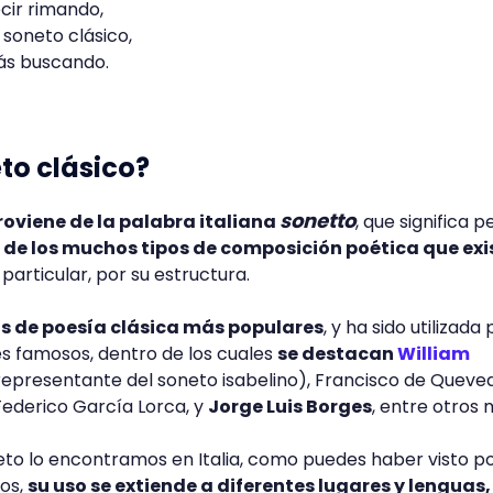
cir rimando,
soneto clásico,
ás buscando.
to clásico?
sonetto
oviene de la palabra italiana
, que significa 
 de los muchos tipos de composición poética que exi
 particular, por su estructura.
s de poesía clásica más populares
, y ha sido utilizada 
res famosos, dentro de los cuales
se destacan
William
presentante del soneto isabelino), Francisco de Queve
 Federico García Lorca, y
Jorge Luis Borges
, entre otros 
eto lo encontramos en Italia, como puedes haber visto po
os,
su uso se extiende a diferentes lugares y lenguas,