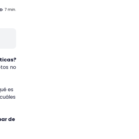
7 min.
ticas?
etos no
ué es
 cuáles
par de