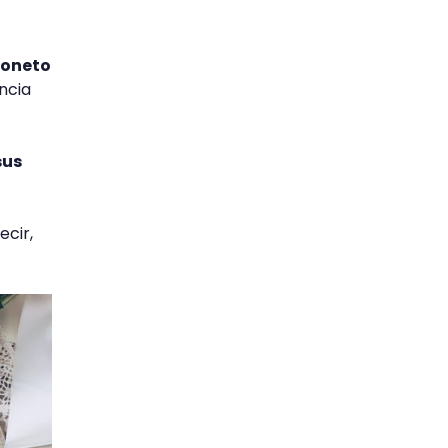
soneto
encia
sus
ecir,