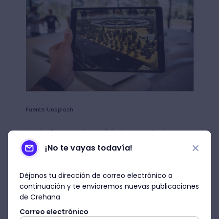
Fuente: Unsplash
Las imágenes de realidad aumentada son
diseñadas con programas de renderizado y
¡No te vayas todavía!
modelado 3D.
Déjanos tu dirección de correo electrónico a
Existen muchas herramientas con las
continuación y te enviaremos nuevas publicaciones
que se pueden generar modelos de
de Crehana
realidad aumentada, como Autodesk
Correo electrónico
Maya y Blender, por ejemplo
. Si quieres