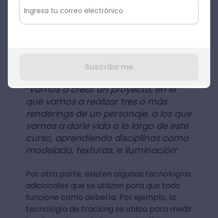
aprender más sobre el tema, puedes
revisar las clases del
curso Blender:
Introducción al modelado 3D
. Su
profesor, Esteban Juhasz, comenta
algunas de las cosas que se pueden
aprender en el curso:
Suscribirme
Vamos a crear un proyecto, en el
“
que vamos a realizar tres o más
renderings de un personaje, a los que
vamos a darle vida a lo largo de este
curso, aprendiendo disciplinas como
modelado, texturas, e iluminación
”.
Por otra parte, existen algunas tecnologías
adicionales que se utilizan para que todo
funcione como debería. Por ejemplo, la
tecnología de tracking se utiliza para medir