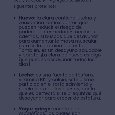
rico y saludable? ¡Agrega a tu dieta las
siguientes proteínas!
⁣Huevo:
la clara contiene luteína y
zeaxantina, antioxidantes que
pueden reducir el riesgo de
padecer enfermedades oculares.
Además, si buscas qué desayunar
para aumentar la masa muscular,
esta es la proteína perfecta.
También, es un desayuno saludable
y barato. ¡La clara de huevo es algo
que puedes desayunar todos los
días!
Leche:
es una fuente de fósforo,
vitamina B12 y calcio; este último
participa en el fortalecimiento y
crecimiento de los huesos, por lo
que es perfecto si te preguntas qué
desayunar para crecer de estatura⁣.
Yogur griego:
cuenta con
probióticos, los cuales son