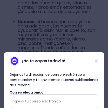
bacterias buenas que ayudan a
disminuir problemas estomacales.
¡Añádelo a tu lista de desayunos⁣!
Nueces:
si buscas qué desayunar
para adelgazar⁣, las nueces te
ayudarán a disminuir el apetito, son
muy nutritivas y contienen
minerales como fósforo, hierro,
cinc, cobre, manganeso y
magnesio. Puedes añadirlas en
diferentes tipos de desayunos
saludables⁣, tales como la avena.
¡No te vayas todavía!
Déjanos tu dirección de correo electrónico a
continuación y te enviaremos nuevas publicaciones
de Crehana
Correo electrónico
Agenda una demo