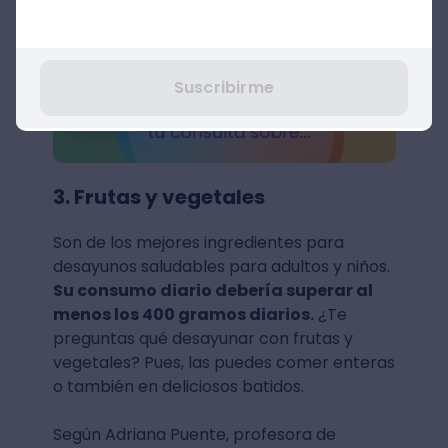
Suscribirme
3. Frutas y vegetales
Son de los mejores ingredientes para
desayunos saludables para adultos y niños.
Su consumo diario debería superar al
menos los 400 gramos diarios.
¿Te
preguntas qué desayunar con frutas y
vegetales? Pues, las puedes comer enteras
o también en deliciosos batidos.
Según Adriana Puente, profesora de