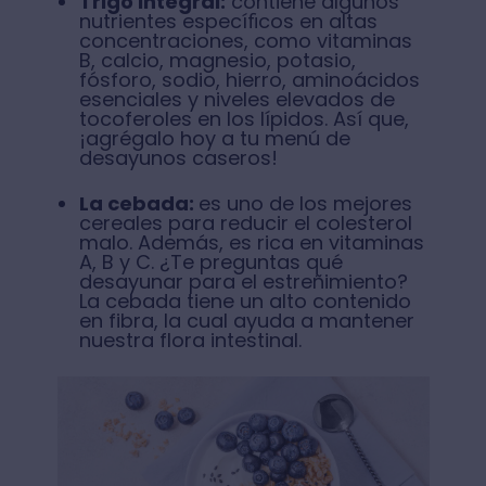
Trigo integral:
contiene algunos
nutrientes especíﬁcos en altas
concentraciones, como vitaminas
B, calcio, magnesio, potasio,
fósforo, sodio, hierro, aminoácidos
esenciales y niveles elevados de
tocoferoles en los lípidos. Así que,
¡agrégalo hoy a tu menú de
desayunos caseros⁣!
La cebada:
es uno de los mejores
cereales para reducir el colesterol
malo. Además, es rica en vitaminas
A, B y C. ¿Te preguntas qué
desayunar para el estreñimiento?
La cebada tiene un alto contenido
en fibra, la cual ayuda a mantener
nuestra flora intestinal.