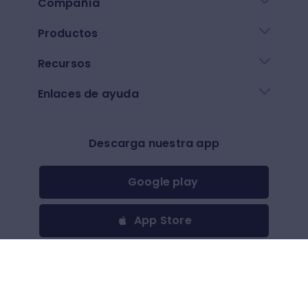
Compañía
Productos
Recursos
Enlaces de ayuda
Descarga nuestra app
Google play
App Store
Otros
$
(
USD
)