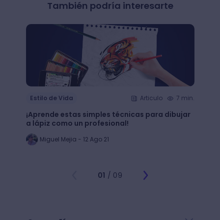
También podría interesarte
Estilo de Vida
Articulo
7 min.
Estil
¡Aprende estas simples técnicas para dibujar
¿Qué 
a lápiz como un profesional!
crear
Miguel Mejia - 12 Ago 21
Jo
01
/ 09