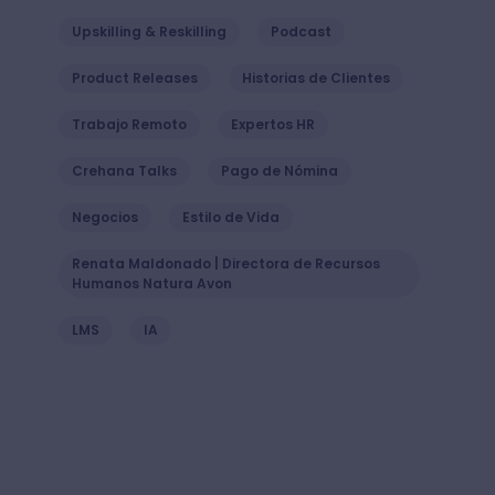
Upskilling & Reskilling
Podcast
Product Releases
Historias de Clientes
Trabajo Remoto
Expertos HR
Crehana Talks
Pago de Nómina
Negocios
Estilo de Vida
Renata Maldonado | Directora de Recursos
Humanos Natura Avon
LMS
IA