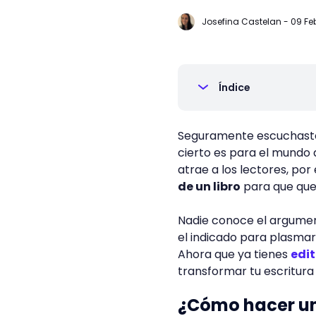
Josefina Castelan
-
09 Feb
Índice
Seguramente escuchaste l
cierto es para el mundo 
atrae a los lectores, por
de un libro
para que que
Nadie conoce el argumento
el indicado para plasmar 
Ahora que ya tienes
edi
transformar tu escritura
¿Cómo hacer un