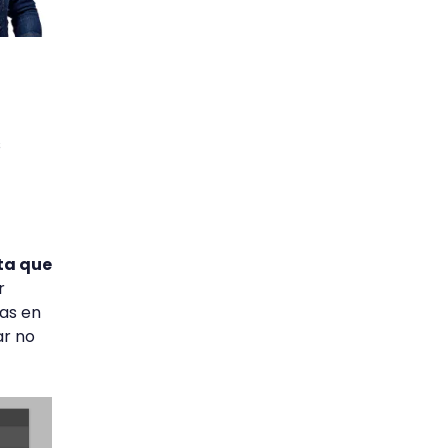
s
ta que
r
bas en
ar no