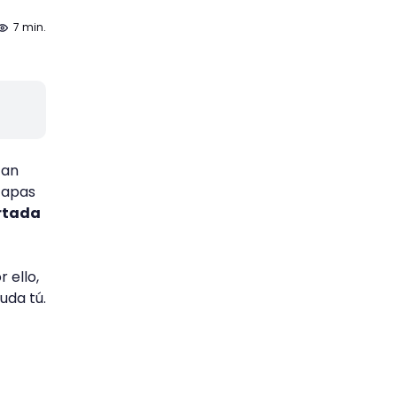
7 min.
tan
tapas
rtada
 ello,
uda tú.