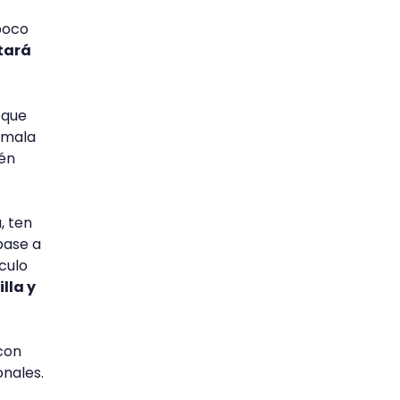
poco
tará
 que
 mala
ién
, ten
base a
ículo
lla y
 con
onales.