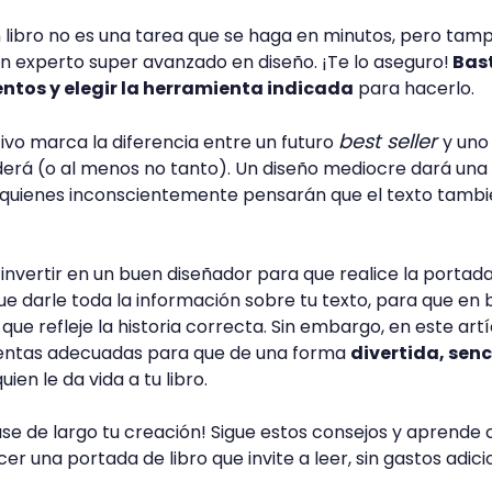
 libro no es una tarea que se haga en minutos, pero tam
un experto super avanzado en diseño. ¡Te lo aseguro!
Bas
ntos y elegir la herramienta indicada
para hacerlo.
best seller
ivo marca la diferencia entre un futuro
y uno
erá (o al menos no tanto). Un diseño mediocre dará una
, quienes inconscientemente pensarán que el texto tamb
de invertir en un buen diseñador para que realice la portada
e darle toda la información sobre tu texto, para que en 
que refleje la historia correcta. Sin embargo, en este art
ientas adecuadas para que de una forma
divertida, senci
uien le da vida a tu libro.
ase de largo tu creación! Sigue estos consejos y aprende
r una portada de libro que invite a leer, sin gastos adici