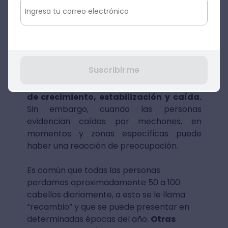
Fuente: Pexls
¿Por qué se cae el pelo?
Suscribirme
La caída del pelo es algo supremamente
normal, debido a que el cabello
tiene fases
de crecimiento, estabilización y caída.
Sin embargo, cuando las personas
evidencian caídas por mechones, en
momentos y zonas específicas puede
haber una reacción de preocupación.
Es común que todas las personas
perdamos aproximadamente 50 a 100
cabellos diariamente, a esto se le llama
“recambio” y que se puede presentar en
determinadas épocas del año.
Otras