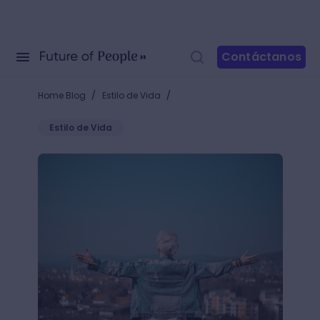
Contáctanos
/
/
Home Blog
Estilo de Vida
Estilo de Vida
¿Por qué se cae el pelo? Evítalo sin afectar tu hairst