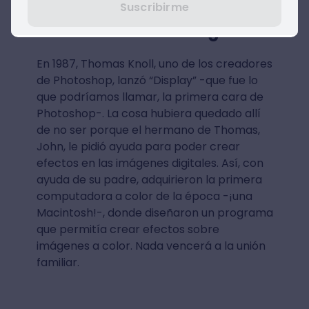
Suscribirme
El nacimiento de un grande
En 1987, Thomas Knoll, uno de los creadores
de Photoshop, lanzó “Display” -que fue lo
que podríamos llamar, la primera cara de
Photoshop-. La cosa hubiera quedado allí
de no ser porque el hermano de Thomas,
John, le pidió ayuda para poder crear
efectos en las imágenes digitales. Así, con
ayuda de su padre, adquirieron la primera
computadora a color de la época -¡una
Macintosh!-, donde diseñaron un programa
que permitía crear efectos sobre
imágenes a color. Nada vencerá a la unión
familiar.