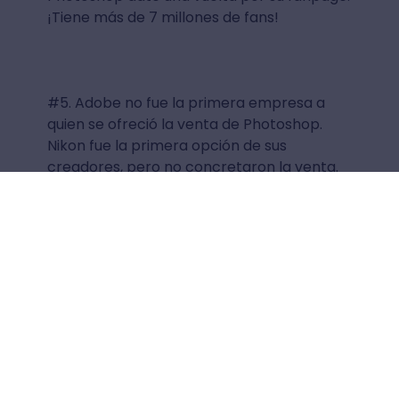
¡Tiene más de 7 millones de fans!
#5. Adobe no fue la primera empresa a
quien se ofreció la venta de Photoshop.
Nikon fue la primera opción de sus
creadores, pero no concretaron la venta.
¿Te imaginas Photoshop bajo la venta de
esta marca?
Photoshop se convirtió en leyenda, ahora
es tu turno. Conoce estos
cursos de
diseño
y deja tu legado, hermano Crehana.
No olvides leer más artículos de tu interés
en nuestro blog.