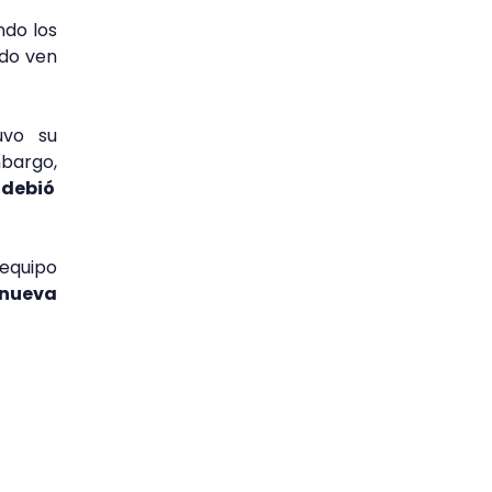
ndo los
ndo ven
uvo su
mbargo,
 debió
 equipo
 nueva