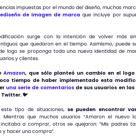
encias impuestas por el mundo del diseño, muchas mar
rediseño de imagen de marca
que incluye por supue
ificación surge con la intención de volver más si
antiguos que quedaron en el tiempo. Asimismo, puede 
de logo se proponga toda una nueva identidad de mar
arios y clientes.
de
Amazon
, que sólo planteó un cambio en el logo
 poco tiempo de haber implementado esta modific
er
una serie de comentarios
de sus usuarios en las
 Twitter. 🐦
ste tipo de situaciones,
se pueden encontrar va
. Mientras que muchos usuarios “Amaron el nuevo l
 incitaba a comprar, otros se quejaron: “Mis padres t
p y hacer una compra”.