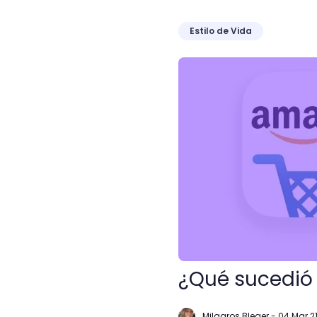
Estilo de Vida
¿Qué sucedió con el nue
¿Qué sucedió
Milagros Bleger
-
04 Mar 2