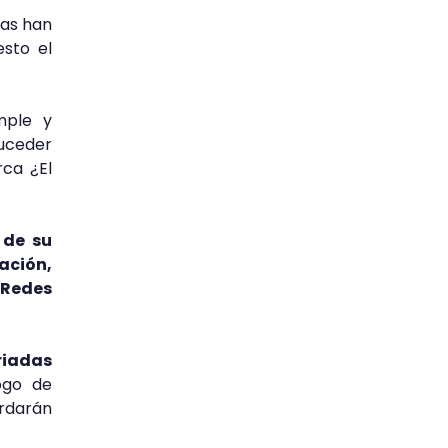
cas han
sto el
mple y
suceder
ca ¿El
 de su
ación,
 Redes
riadas
ogo de
ardarán