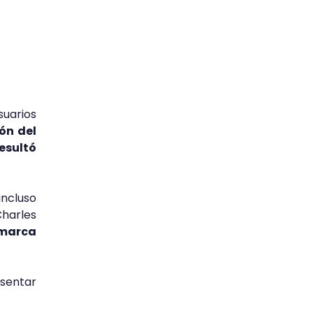
suarios
ón del
esultó
ncluso
Charles
 marca
esentar