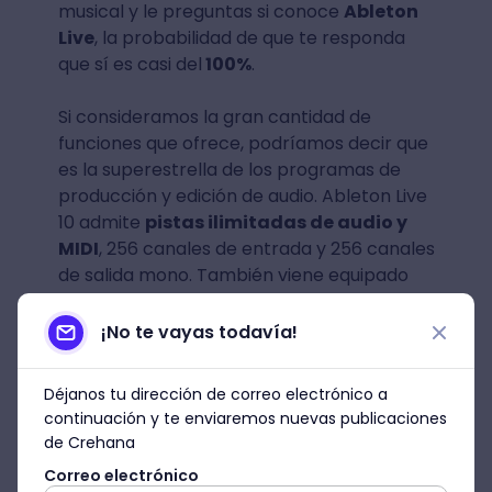
musical y le preguntas si conoce
Ableton
Live
, la probabilidad de que te responda
que sí es casi del
100%
.
Si consideramos la gran cantidad de
funciones que ofrece, podríamos decir que
es la superestrella de los programas de
producción y edición de audio. Ableton Live
10 admite
pistas ilimitadas de audio y
MIDI
, 256 canales de entrada y 256 canales
de salida mono. También viene equipado
con 70 GB de sonidos pregrabados, 15
instrumentos de software y 46 efectos de
¡No te vayas todavía!
audio.
Déjanos tu dirección de correo electrónico a
Ableton Live funciona perfectamente para
continuación y te enviaremos nuevas publicaciones
editar audio, pero su éxito radica en su
de Crehana
capacidad para crear y tocar música en
Correo electrónico
vivo. Tiene una vista de sesión donde