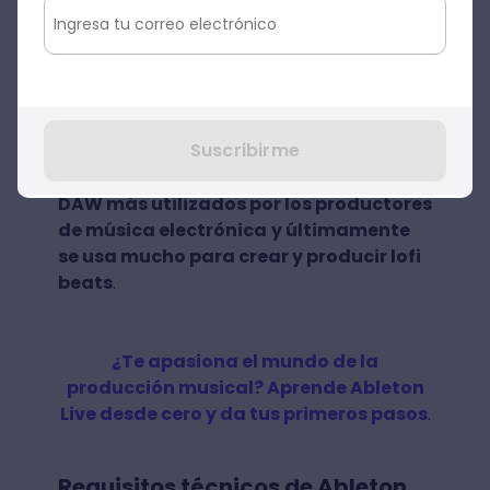
puedes añadir pistas MIDI y clips de audio
para poder mezclarlos en tiempo real. ¡Es
genial para improvisar!
Pero no todo son maravillas. Añadir efectos
Suscribirme
no es tan sencillo e intuitivo como en otros
programas.
Ableton Live 10 es uno de los
DAW más utilizados por los productores
de música electrónica
y últimamente
se usa mucho para crear y producir lofi
beats
.
¿Te apasiona el mundo de la
producción musical? Aprende Ableton
Live desde cero y da tus primeros pasos
.
Requisitos técnicos de Ableton