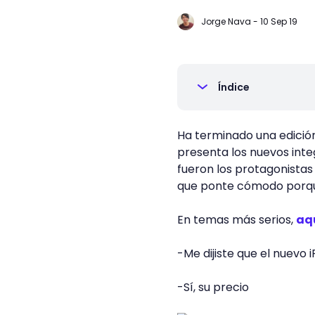
Jorge Nava
-
10 Sep 19
Índice
Ha terminado una edición
presenta los nuevos inte
fueron los protagonistas
que ponte cómodo porque
En temas más serios,
aqu
-Me dijiste que el nuevo 
-Sí, su precio