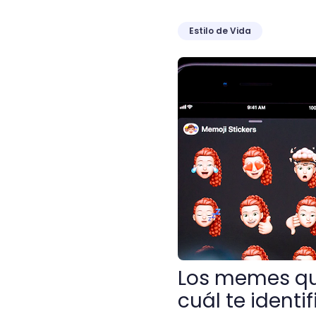
Estilo de Vida
Los memes que dejó el eve
Los memes que
cuál te identi