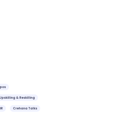
ipos
Upskilling & Reskilling
HR
Crehana Talks