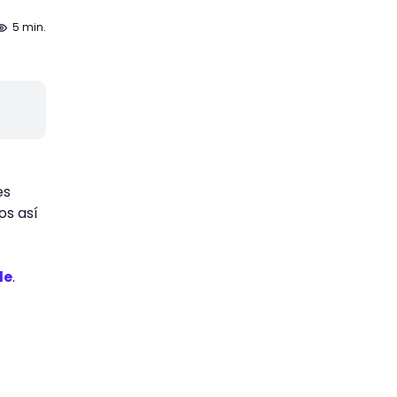
5 min.
es
os así
le
.