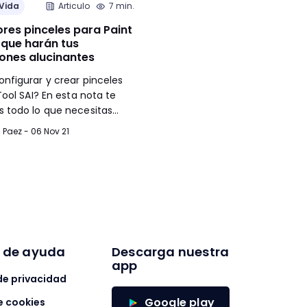
 Vida
Articulo
7 min.
Estilo de Vida
Articulo
res pinceles para Paint
Conoce los mejores ejercic
 que harán tus
de perspectiva para ser un
iones alucinantes
del dibujo
figurar y crear pinceles
A continuación, te dejamos
Tool SAI? En esta nota te
ejercicios de perspectiva que d
 todo lo que necesitas
practicar y así encaminarte a s
a personalizarlos.
pro del dibujo.
 Paez - 06 Nov 21
María Luisa Arriola - 16 Mar 21
s de ayuda
Descarga nuestra
app
 de privacidad
Google play
e cookies