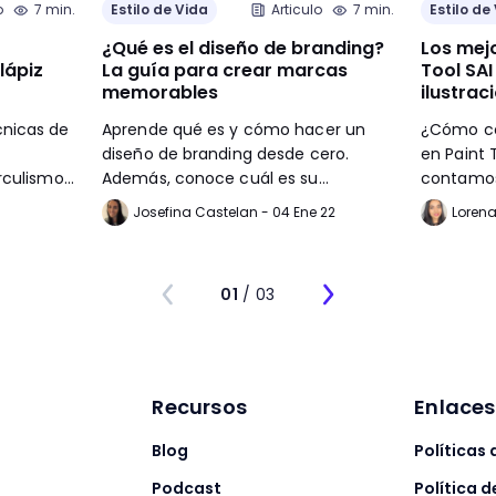
o
7 min.
Estilo de Vida
Articulo
7 min.
Estilo de
¿Qué es el diseño de branding?
Los mejo
lápiz
La guía para crear marcas
Tool SAI
memorables
ilustrac
cnicas de
Aprende qué es y cómo hacer un
¿Cómo con
diseño de branding desde cero.
en Paint 
rculismo,
Además, conoce cuál es su
contamos
importancia y los diferentes tipos de
saber par
Josefina Castelan - 04 Ene 22
Lorena
branding que existen. 🚀
01
/ 03
Recursos
Enlace
Blog
Políticas
l
Podcast
Política d