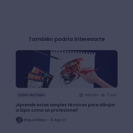
También podría interesarte
Estilo de Vida
Articulo
7 min.
Estil
¡Aprende estas simples técnicas para dibujar
¿Qué 
a lápiz como un profesional!
crear
Miguel Mejia - 12 Ago 21
Jo