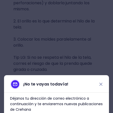
perforaciones) y doblarla juntando los
mismos.
2. El orillo es lo que determina el hilo de la
tela.
3. Colocar los moldes paralelamente al
orillo.
Tip LG: Si no se respeta el hilo de la tela,
corres el riesgo de que la prenda quede
girada o cruzada.
¡No te vayas todavía!
Déjanos tu dirección de correo electrónico a
continuación y te enviaremos nuevas publicaciones
de Crehana