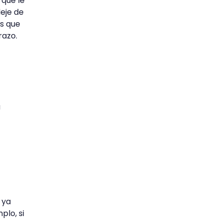
 que le
deje de
os que
razo.
a
 ya
plo, si