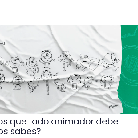
do animador debe conocer. ¿Tú los sabes?
pios que todo animador debe
los sabes?