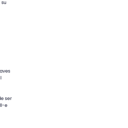
 su
laves
l
de ser
ll-e