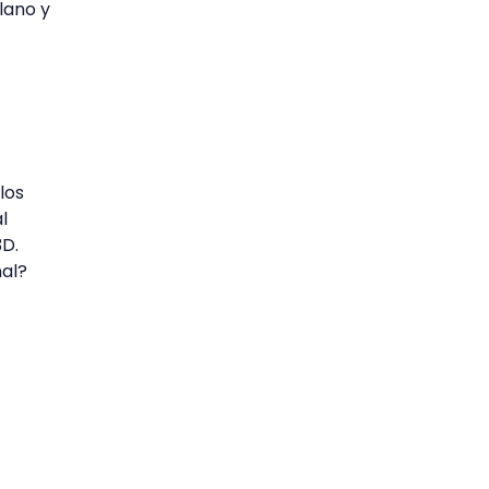
plano y
los
l
3D.
al?