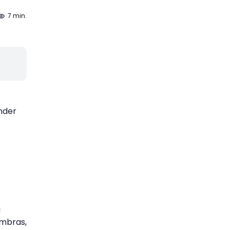
7 min.
nder
a
ombras,