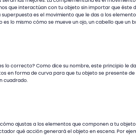
s serán las mejores. La complementaria es el movimiento
enos que interactúan con tu objeto sin importar que éste 
a superpuesta es el movimiento que le das a los element
o es lo mismo cómo se mueve un ojo, un cabello que un b
 es lo correcto? Como dice su nombre, este principio le d
tos en forma de curva para que tu objeto se presente de
an cuadrado.
n cómo ajustas a los elementos que componen a tu objeto
ectador qué acción generará el objeto en escena. Por ejem