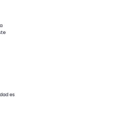
ta
ste
idad es