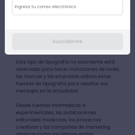
personas han estado deseando durante
estos tiempos inciertos.
Cada caracter de mayúsculas viene en
siete estilos, mientras que la adición de
símbolos, números y ascensos significa que
Suscribirme
se puede usar en una variedad de idiomas.
Este tipo de tipografía no solamente está
reservado para hacer invitaciones de boda,
las marcas y las empresas utilizan estas
fuentes de tipografía para resaltar sus
mensajes en la actualidad.
Desde fuentes minimalistas a
experimentales, las publicaciones
editoriales modernas, los proyectos
creativos y las campañas de marketing
abarcan todos los últimos estilos.