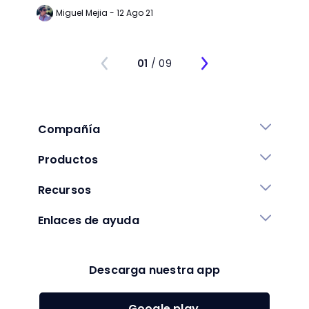
Miguel Mejia - 12 Ago 21
Jo
01
/ 09
Compañía
Productos
Recursos
Enlaces de ayuda
Descarga nuestra app
Google play