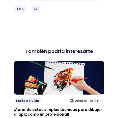
LMS
IA
También podría interesarte
Estilo de Vida
Articulo
7 min.
Estil
¡Aprende estas simples técnicas para dibujar
¿Qué 
a lápiz como un profesional!
crear