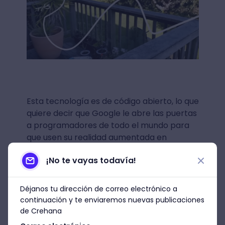
Esta tecnología es de código abierto, lo que
quiere decir que Google le abre las puertas
a programadores de todo el mundo para
que usen su realidad aumentada en
proyectos nuevos.
¡No te vayas todavía!
Déjanos tu dirección de correo electrónico a
Tal vez pronto veamos nuevas apps de
continuación y te enviaremos nuevas publicaciones
realidad aumentada que sean más
de Crehana
inclusivas ¡no desesperen!