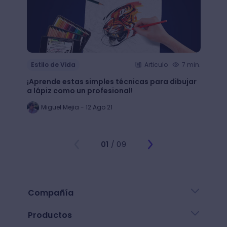
Estilo de Vida
Articulo
7 min.
Estil
¡Aprende estas simples técnicas para dibujar
¿Qué 
a lápiz como un profesional!
crear
Miguel Mejia - 12 Ago 21
Jo
01
/ 09
Compañía
Productos