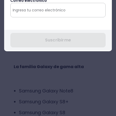
Correo electrónico
Revisa la lista de smartphones ANDROID
que son compatibles con la tecnología
de ARCore (los usuarios de Galaxy
Suscribirme
saltarán de alegría):
La familia Galaxy de gama alta
Samsung Galaxy Note8
Samsung Galaxy S8+
Samsung Galaxy S8