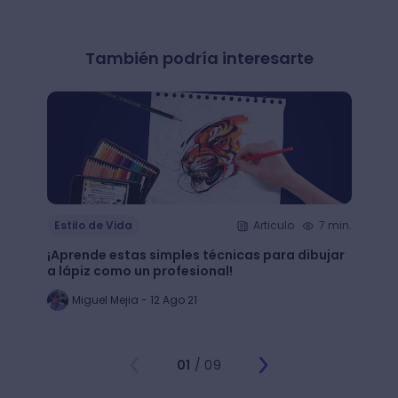
También podría interesarte
Estilo de Vida
Articulo
7 min.
Estil
¡Aprende estas simples técnicas para dibujar
¿Qué 
a lápiz como un profesional!
crear
Miguel Mejia - 12 Ago 21
Jo
01
/ 09