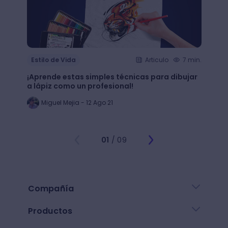
Estilo de Vida
Articulo
7 min.
Estil
¡Aprende estas simples técnicas para dibujar
¿Qué 
a lápiz como un profesional!
crear
Miguel Mejia - 12 Ago 21
Jo
01
/ 09
Compañía
Productos