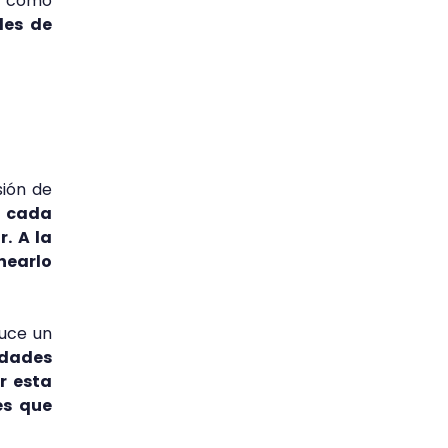
r cómo
les de
sión de
, cada
. A la
inearlo
duce un
idades
r esta
es que