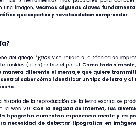
 en las 5 herramientas más populares para conoce
en una imagen,
veamos algunas claves fundamenta
gráfico que expertos y novatos deben comprender.
fía?
typos
iene del griego
y se refiere a la técnica de impre
nte moldes (tipos) sobre el papel.
Como todo símbolo
e manera diferente el mensaje que quiere transmitir
central saber cómo identificar un tipo de letra y al
iseño.
historia de la reproducción de la letra escrita se pro
de la web 2.0.
Con la llegada de internet, las divers
la tipografía aumentan exponencialmente y es po
ra necesidad de detectar tipografías en imágen