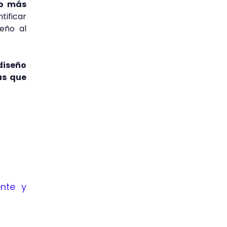
co más
ificar
seño al
diseño
as que
ente y