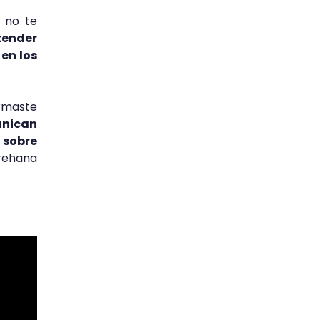
o no te
tender
en los
armaste
unican
 sobre
rehana