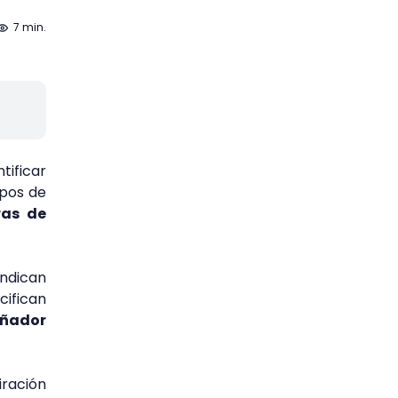
7 min.
tificar
ipos de
ras de
indican
cifican
eñador
ración