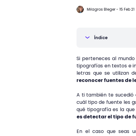
Milagros Bleger
-
15 Feb 21
Índice
Si perteneces al mundo d
tipografías en textos e i
letras que se utilizan 
reconocer fuentes de let
A ti también te sucedió
cuál tipo de fuente les g
qué tipografía es la qu
es detectar el tipo de 
En el caso que seas u