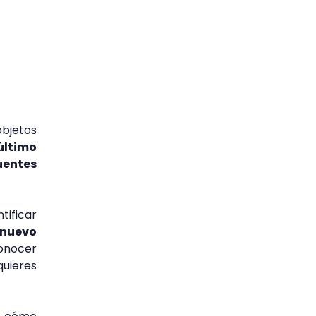
objetos
último
uentes
ificar
 nuevo
conocer
quieres