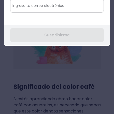
Descargar
Suscribirme
Significado del color café
Si estás aprendiendo cómo hacer color
café con acuarelas, es necesario que sepas
que este color denota sensaciones