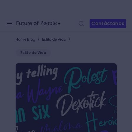
Contáctanos
/
/
Home Blog
Estilo de Vida
Estilo de Vida
30 fuentes caligráficas gratis para Windows y Mac, 