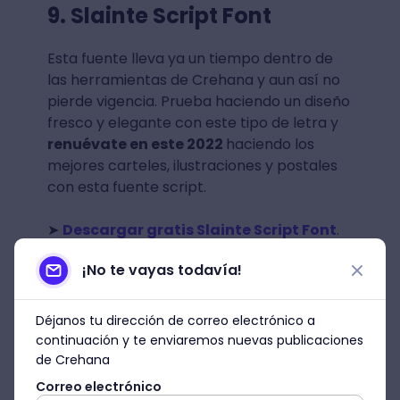
9. Slainte Script Font
Esta fuente lleva ya un tiempo dentro de
las herramientas de Crehana y aun así no
pierde vigencia. Prueba haciendo un diseño
fresco y elegante con este tipo de letra y
renuévate en este 2022
haciendo los
mejores carteles, ilustraciones y postales
con esta fuente script.
➤
Descargar gratis Slainte Script Font
.
¡No te vayas todavía!
Déjanos tu dirección de correo electrónico a
continuación y te enviaremos nuevas publicaciones
de Crehana
Correo electrónico