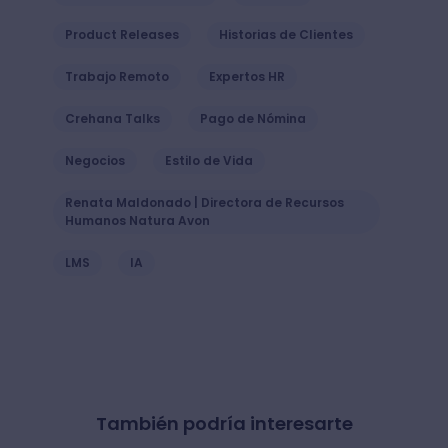
Product Releases
Historias de Clientes
Trabajo Remoto
Expertos HR
Crehana Talks
Pago de Nómina
Negocios
Estilo de Vida
Renata Maldonado | Directora de Recursos
Humanos Natura Avon
LMS
IA
También podría interesarte