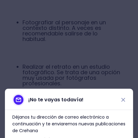
Fotografiar al personaje en un
contexto distinto. A veces es
recomendable salirse de lo
habitual.
Realizar el retrato en un estudio
fotográfico. Se trata de una opción
muy usada por fotógrafos
profesionales.
¡No te vayas todavía!
Obtén una Membresía Premiun y
Déjanos tu dirección de correo electrónico a
lleva tu educación a otro nivel
continuación y te enviaremos nuevas publicaciones
de Crehana
4. Abre el diafragma