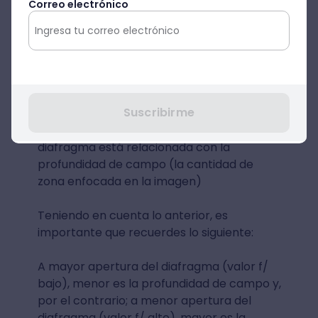
Correo electrónico
Una foto retrato con fondo desenfocado
es la favorita de muchos. Pero ¿cómo
lograrlo? La clave está en abrir el
diafragma, es decir, la parte del objetivo
que regula la cantidad de luz que ingresa a
Suscribirme
la cámara. Para ello, debes reducir el valor
f/ de tu objetivo y saber que la apertura del
diafragma está relacionada con la
profundidad de campo (la cantidad de
zona enfocada en la imagen)
Teniendo en cuenta lo anterior, es
importante que recuerdes lo siguiente:
A mayor apertura del diafragma (valor f/
bajo), menor es la profundidad de campo y,
por el contrario; a menor apertura del
diafragma (valor f/ alto), mayor es la