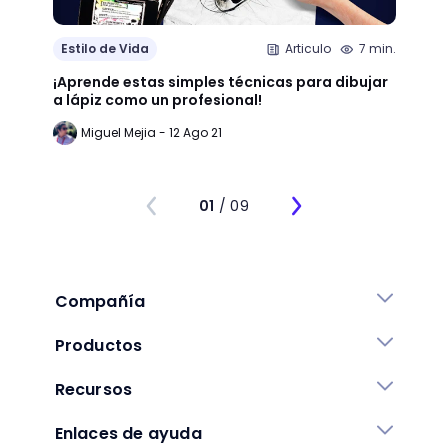
Estilo de Vida
Articulo
7 min.
Estil
¡Aprende estas simples técnicas para dibujar
¿Qué 
a lápiz como un profesional!
crear
Miguel Mejia - 12 Ago 21
Jo
01
/ 09
Compañía
Productos
Recursos
Enlaces de ayuda