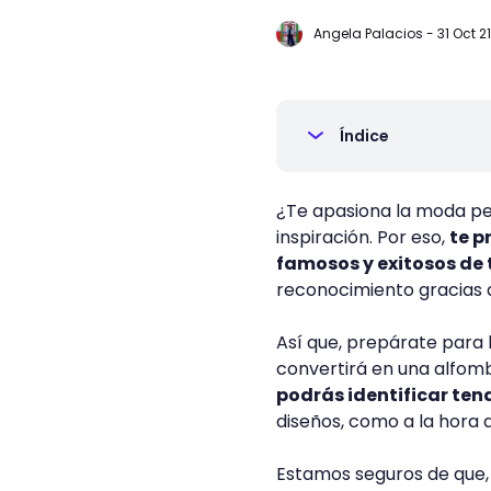
Angela Palacios
-
31 Oct 21
Índice
¿Te apasiona la moda pe
inspiración. Por eso,
te p
famosos y exitosos de 
reconocimiento gracias a
Así que, prepárate para l
convertirá en una alfomb
podrás identificar ten
diseños, como a la hora d
Estamos seguros de que, 