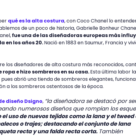
aber
qué es la alta costura
, con Coco Chanel lo entende
blemos de un poco de historia, Gabrielle Bonheur Chanel
anel,
fue una de las diseñadoras europeas más influ
da en los años 20.
Nació en 1883 en Saumur, Francia y vivi
re los diseñadores de alta costura más reconocidos, can
 ropa e hizo sombreros en su casa.
Esta última labor la
 pues abrió una tienda de sombreros elegantes, funciona
ión a los sombreros ostentosos de la época.
“la diseñadora se destacó por se
de diseño Dsigno
,
reando numerosos diseños que rompían los esqu
o el uso de nuevos tejidos como la lana y el tweed
alecos o trajes; destacando el conjunto de lana
ueta recta y una falda recta corta.
También