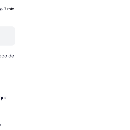
7 min.
oco de
 que
s
y