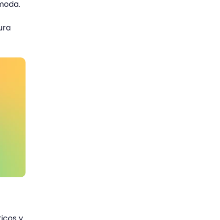
moda.
ura
icos y