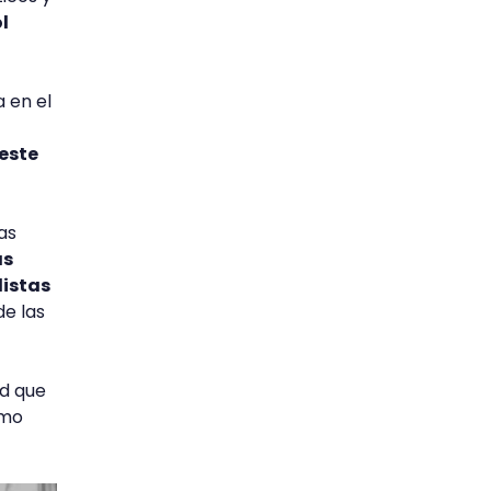
l
 en el
 este
as
as
listas
de las
ad que
omo