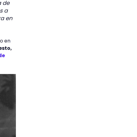
a de
s a
ra en
to en
esto,
de