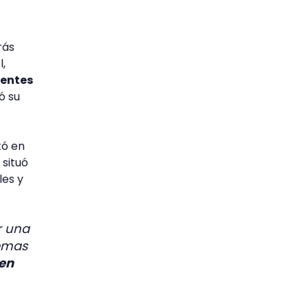
rás
,
yentes
ó su
tó en
 situó
les y
r una
emas
 en