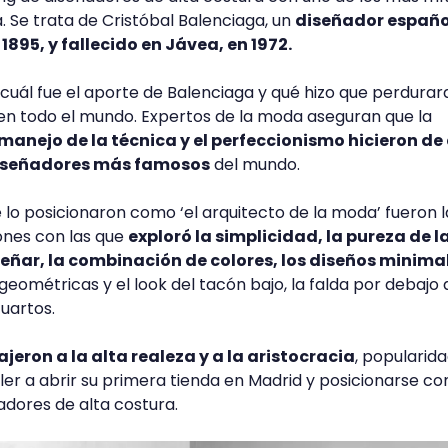
ia. Se trata de Cristóbal Balenciaga, un
diseñador españo
1895, y fallecido en Jávea, en 1972.
uál fue el aporte de Balenciaga y qué hizo que perdurara
n todo el mundo. Expertos de la moda aseguran que la
l manejo de la técnica y el perfeccionismo hicieron de
diseñadores más famosos
del mundo.
 lo posicionaron como ‘el arquitecto de la moda’ fueron l
ones con las que
exploró la simplicidad, la pureza de l
señar, la combinación de colores, los diseños minima
geométricas y el look del tacón bajo, la falda por debajo 
cuartos.
ajeron a la alta realeza y a la aristocracia
, popularid
ller a abrir su primera tienda en Madrid y posicionarse c
adores de alta costura.