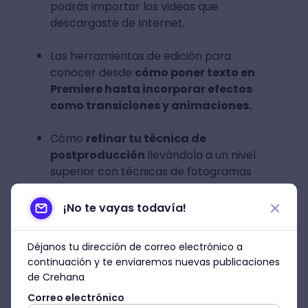
podrás importar los videos que
descargaste de Internet.
Las herramientas de edición para
conocer desde
cómo poner texto en
Premiere hasta incorporar efectos
como transiciones y animaciones.
Cómo
refinar tu técnica de
postproducción
llevándola a un nivel
superior con técnicas de fotogramas
congelados, cambios de velocidad, uso
de marcadores, time remapping,
¡No te vayas todavía!
estabilización de planos y edición
multicámara.
Déjanos tu dirección de correo electrónico a
continuación y te enviaremos nuevas publicaciones
Si tu objetivo de saber cómo descargar
de Crehana
videos de páginas web es para utilizarlos
Correo electrónico
en tus proyectos, entonces en este