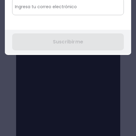
curso aprenderás
cómo
editar tus
propios videos en Premiere para
redes sociales,
como YouTube, o para
cualquier medio que lo necesites.
Suscribirme