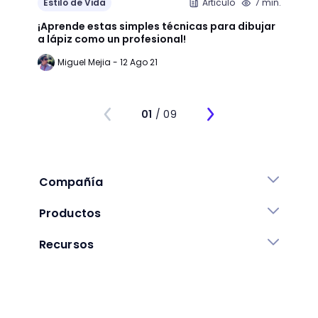
Estilo de Vida
Articulo
7 min.
Estil
¡Aprende estas simples técnicas para dibujar
¿Qué 
a lápiz como un profesional!
crear
Miguel Mejia - 12 Ago 21
Jo
01
/ 09
Compañía
Productos
Recursos
Enlaces de ayuda