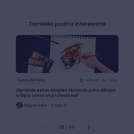
También podría interesarte
Estilo de Vida
Articulo
7 min.
Estil
¡Aprende estas simples técnicas para dibujar
¿Qué 
a lápiz como un profesional!
crear
Miguel Mejia - 12 Ago 21
Jo
01
/ 09