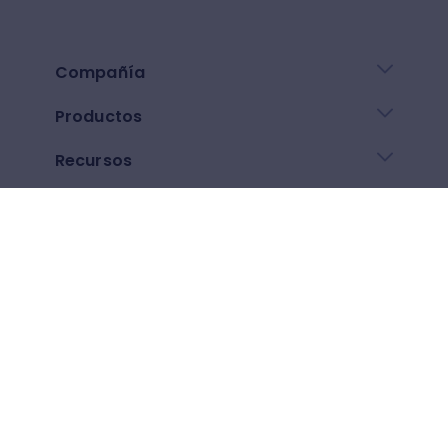
Compañía
Productos
Recursos
Enlaces de ayuda
Descarga nuestra app
Google play
App Store