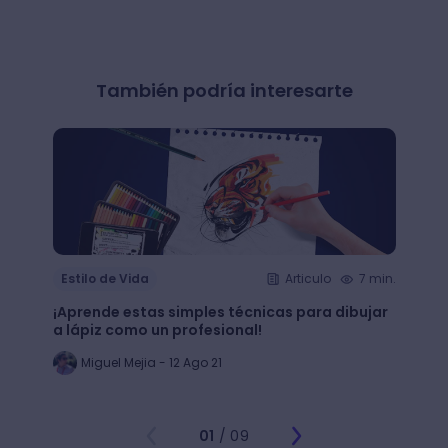
También podría interesarte
Estilo de Vida
Articulo
7 min.
Estil
¡Aprende estas simples técnicas para dibujar
¿Qué 
a lápiz como un profesional!
crear
Miguel Mejia - 12 Ago 21
Jo
01
/ 09