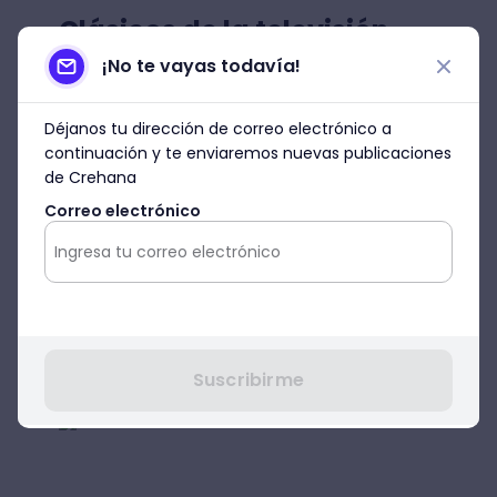
Clásicos de la televisión
¡No te vayas todavía!
Continuamos con una serie de bocetos
para que hagas a los personajes que te
Déjanos tu dirección de correo electrónico a
acompañaron durante tu infancia.
continuación y te enviaremos nuevas publicaciones
de Crehana
Los Simpsons
Correo electrónico
La familia más querida de Estados Unidos se
caracterizaban por sus extravagantes
peinados, formas humanas pero sobre
todo porque fueron creados en papel
amarillo. ¿Quieres hacer a Homero, Bart y
Lisa? Aquí están las bases.
Suscribirme