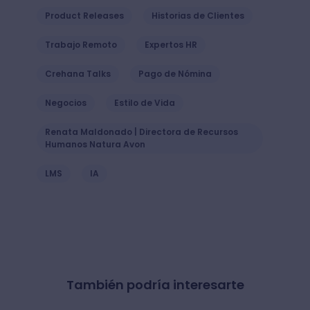
Product Releases
Historias de Clientes
Trabajo Remoto
Expertos HR
Crehana Talks
Pago de Nómina
Negocios
Estilo de Vida
Renata Maldonado | Directora de Recursos
Humanos Natura Avon
LMS
IA
También podría interesarte