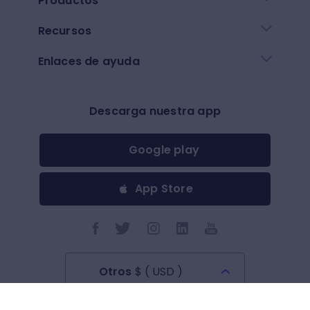
Productos
Recursos
Enlaces de ayuda
Descarga nuestra app
Google play
App Store
Otros
$
(
USD
)