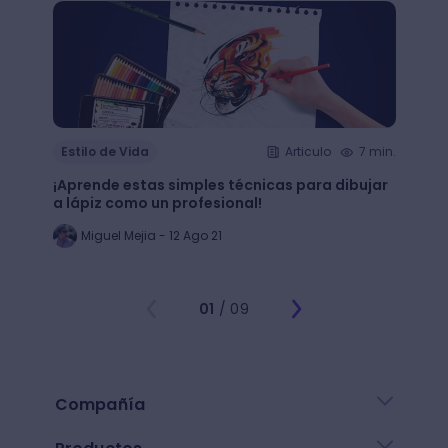
Estilo de Vida
Articulo
7 min.
Estil
¡Aprende estas simples técnicas para dibujar
¿Qué 
a lápiz como un profesional!
crear
Miguel Mejia - 12 Ago 21
Jo
01
/ 09
Compañía